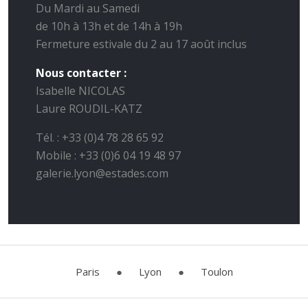
Du Mardi au Samedi
de 10h à 13h et de 14h à 19h
Fermeture estivale du 2 au 17 août inclus
Nous contacter :
Isabelle NICOLAS
Laure ROUDIL-KATZ
Tél. : +33 (0)4 78 28 65 92
Mobile : +33 (0)6 04 19 48 97
galerie.lyon@estades.com
Paris
●
Lyon
●
Toulon