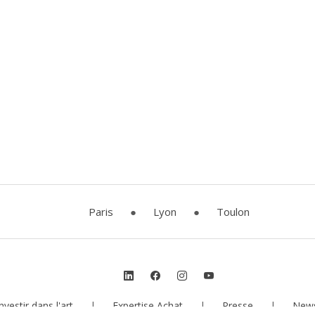
Paris
●
Lyon
●
Toulon
nvestir dans l'art
|
Expertise Achat
|
Presse
|
News