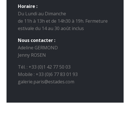
Horaire :
Du Lundi au Dimanche
de 11h à 13h et de 14h30 à 19h. Fermeture
estivale du 14 au 30 août inclus
Nous contacter :
Adeline GERMOND
Jenny ROSEN
Tél. : +33 (0)1 42 77 50 03
Mobile : +33 (0)6 77 83 01 93
galerie.paris@estades.com