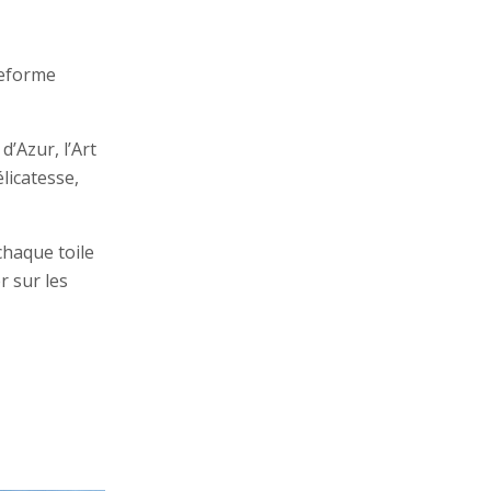
ateforme
d’Azur, l’Art
licatesse,
haque toile
r sur les