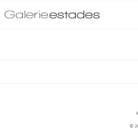
I
© 2