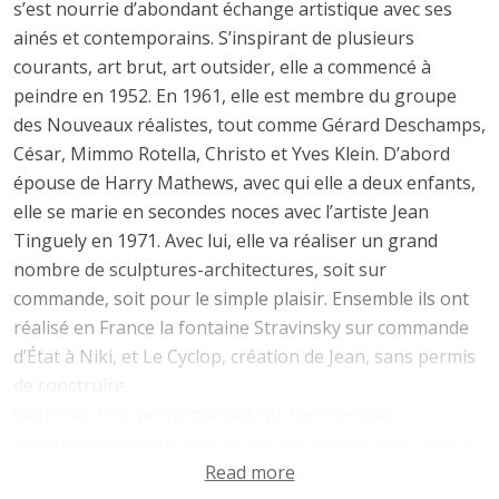
s’est nourrie d’abondant échange artistique avec ses
ainés et contemporains. S’inspirant de plusieurs
courants, art brut, art outsider, elle a commencé à
peindre en 1952. En 1961, elle est membre du groupe
des Nouveaux réalistes, tout comme Gérard Deschamps,
César, Mimmo Rotella, Christo et Yves Klein. D’abord
épouse de Harry Mathews, avec qui elle a deux enfants,
elle se marie en secondes noces avec l’artiste Jean
Tinguely en 1971. Avec lui, elle va réaliser un grand
nombre de sculptures-architectures, soit sur
commande, soit pour le simple plaisir. Ensemble ils ont
réalisé en France la fontaine Stravinsky sur commande
d’État à Niki, et Le Cyclop, création de Jean, sans permis
de construire.
Outre les Tirs, performances qui l’ont rendue
internationalement célèbre dès les années 1960, Niki a
créé un très grand nombre de sculptures
Read more