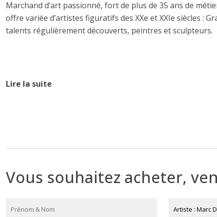
Marchand d’art passionné, fort de plus de 35 ans de méti
offre variée d’artistes figuratifs des XXe et XXIe siècles
talents régulièrement découverts, peintres et sculpteurs.
Biographie
Lire la suite
Né(e) en 1978
Marc Dailly nait en 1978 à Genève. Il fait ses études à Lyon,
d’illustrateur en 2004. Mais, très vite il s’adonne à la pe
l’huile, un véritable coup de cœur. Il trouve son inspiratio
l’école russe aux Nabis.. Il parvient à exposer chaque anné
en Hollande, à New-York ou en Allemagne.
Vous souhaitez acheter, ven
« J’ai peur de tr
cours à mon inconscient qui saura vraisemblablement bien mie