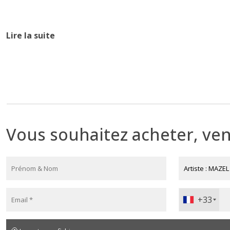
Biographie
Lire la suite
Né(e) en 1950 France
« Le jardin extraordinaire » est le résultat de la rencontre
Yann Jalix. Jean-Claude Mazel est né en 1950 à Paris, il fré
Mazel explore différentes techniques picturales mais se pa
expose dès 1974 privilégiant dans son œuvre le trait et la sty
sculpture et poursuit sous cette forme la même recherche 
Vous souhaitez acheter, ven
une exagération poétique qui donne la pleine mesure de son
passionné de bronze mais aussi vidéaste s’intéresse depu
des installations où la vidéo se mêle à la photo et à la scu
rencontrent dans les années 1980 mais commencent réellem
propre fonderie et mettent en place un véritable dialogue 
+33
travers des supports différents le même discours artistiqu
décident de finalement collaborer et de donner vie au « Ja