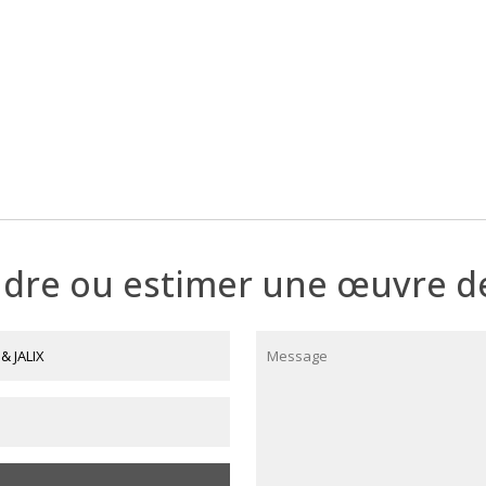
 des artistes plasticiens Jean-Claude Mazel et
quente les Beaux Arts et les Arts décoratifs.
ssionne essentiellement pour le dessin. Il
lisation des sujets. Il s’intéresse très tôt à la
plastique, épurant, simplifiant ses modèle dans
dre ou estimer une œuvre de 
 travail. Yann Jalix, artiste sculpteur
is de nombreuses années au végétal et réalise
lpture. Jean-Claude Mazel et Yann Jalix se
ent à collaborer en 1989. Ils créent leur
créatif où leur œuvres respectives déclinent à
e et la même recherche esthétique. En 2000, ils
rdin extraordinaire ». Dans cette œuvre