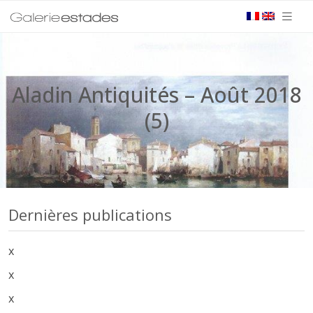
Aladin Antiquités – Août 2018
(5)
Dernières publications
x
x
x