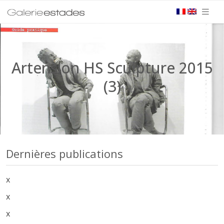
Artension HS Sculpture 2015
(3)
Dernières publications
x
x
x