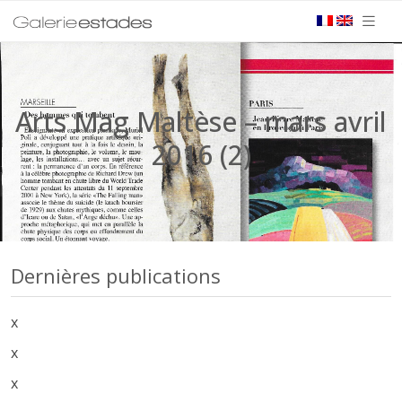
Arts Mag Maltèse – mars avril
2016 (2)
Dernières publications
x
x
x