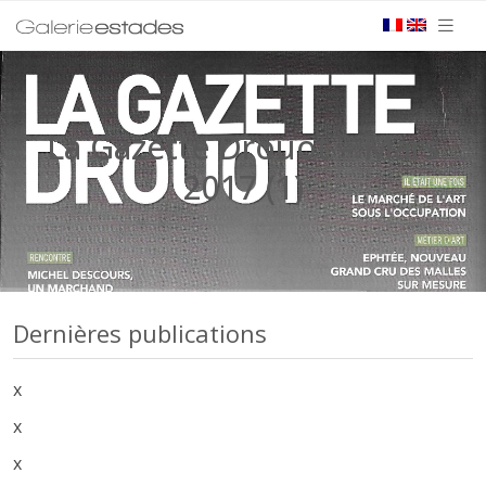
La Gazette Drouot – Mars
2017 (1)
Dernières publications
x
x
x