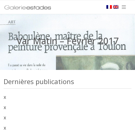
Var Matin – Février 2017
Dernières publications
x
x
x
x