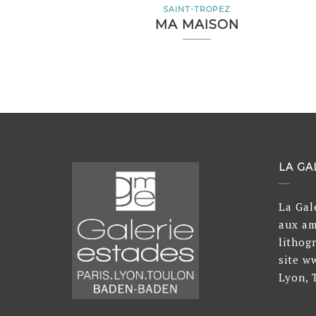
SAINT-TROPEZ
MA MAISON
LA GA
La Gal
aux am
lithog
site w
Lyon, 