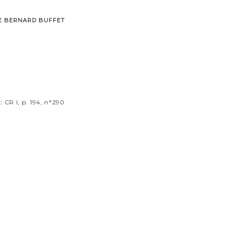
E BERNARD BUFFET
:
CR I, p. 194, n°290