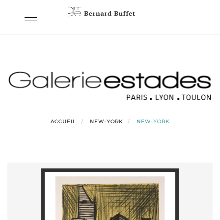
Skip
Toggle
to
navigation
content
ACCUEIL
NEW-YORK
NEW-YORK