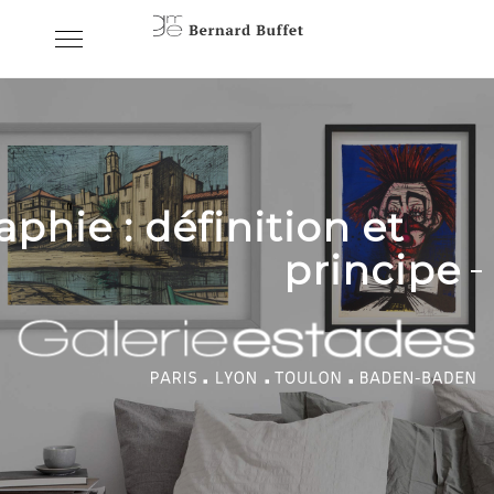
Skip
Toggle
to
navigation
content
aphie : définition et
principe