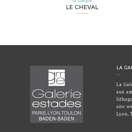
LE CIRQUE
LE CHEVAL
LA GA
La Gal
aux am
lithog
site w
Lyon, 