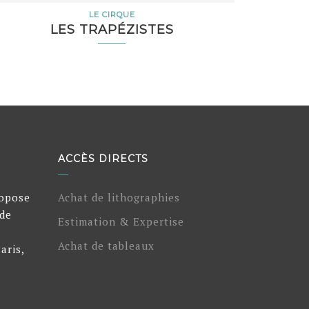
LE CIRQUE
LES TRAPÉZISTES
ACCÈS DIRECTS
ropose
Achat de lithographies
 de
Estimation & Expertise
Achat de tableaux
aris,