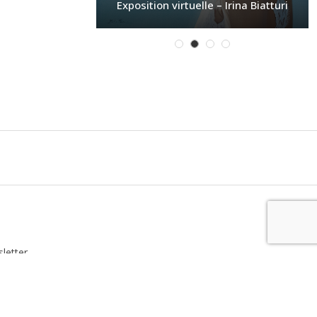
Exposition virtuelle – Irina Biatturi
letter
dentialité