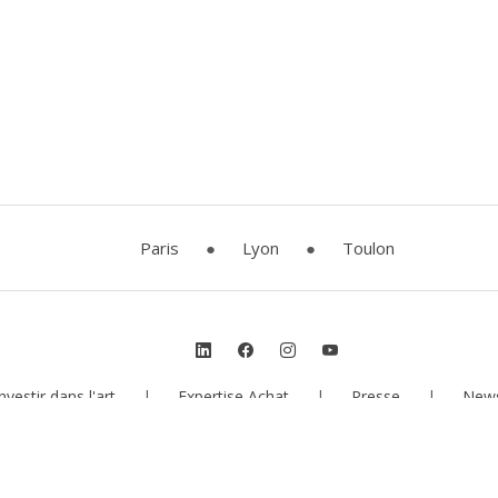
Paris
●
Lyon
●
Toulon
nvestir dans l'art
|
Expertise Achat
|
Presse
|
News
026 Galerie Estades
Mentions légales
CGU
Politique de confi