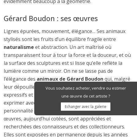
évidemment beaucoup à la géométrie.
Gérard Boudon : ses œuvres
Lignes épurées, mouvement, élégance… Ses animaux
stylisés sont les fruits d’un équilibre fragile entre
naturalisme
et abstraction. Un art maîtrisé où
transparaissent tour à tour la force et la douceur, et où
la surface des sculptures est si lisse qu’elle reflète la
lumière comme un miroir. On ne se lasse pas de
l’élégance des
animaux de Gérard Boudon
qui, malgré
leur dépouillement, n’en sont pas moins magistralement
Vous souhaitez acheter, vendre ou estimer
expressifs et attachants. Tout son art consiste à
une œuvre de cet artiste ?
exprimer avec une grande économie de moyens, la
Echanger avec la galerie
personnalité et le caractère même de l’animal. Ses
œuvres, aujourd’hui cotées, sont appréciées et
recherchées des connaisseurs et des collectionneurs.
Elles sont exposées en permanence depuis les années